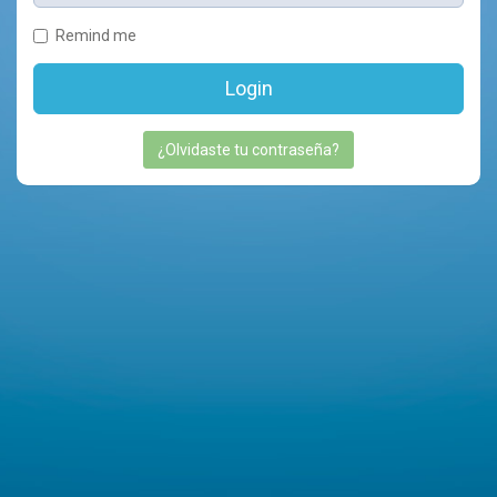
Remind me
Login
¿Olvidaste tu contraseña?